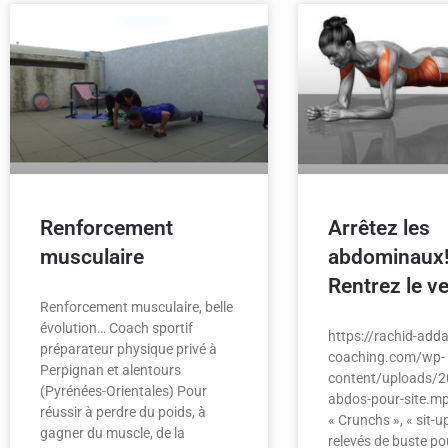
Renforcement
Arrêtez les
musculaire
abdominaux
Rentrez le ve
Renforcement musculaire, belle
évolution… Coach sportif
https://rachid-adda
préparateur physique privé à
coaching.com/wp-
Perpignan et alentours
content/uploads/2
(Pyrénées-Orientales) Pour
abdos-pour-site.m
réussir à perdre du poids, à
« Crunchs », « sit-u
gagner du muscle, de la
relevés de buste po