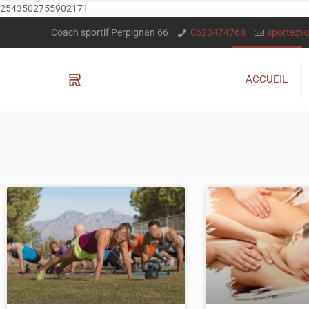
2543502755902171
Coach sportif Perpignan 66
0623474768
sportezv
ACCUEIL