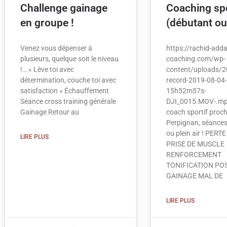
Challenge gainage
Coaching spo
en groupe !
(débutant ou
Venez vous dépenser à
https://rachid-adda
plusieurs, quelque soit le niveau
coaching.com/wp-
!… « Lève toi avec
content/uploads/2
détermination, couche toi avec
record-2019-08-04-
satisfaction » Échauffement
15h52m57s-
Séance cross training générale
DJI_0015.MOV-.mp
Gainage Retour au
coach sportif proc
Perpignan, séances
ou plein air ! PERT
LIRE PLUS
PRISE DE MUSCLE
RENFORCEMENT
TONIFICATION PO
GAINAGE MAL DE
LIRE PLUS