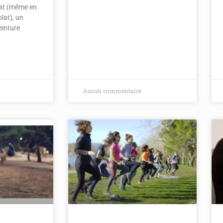
lat (même en
at), un
einture
Aucun commentaire