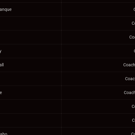
alanque
C
Co
y
all
Coach 
Coach
re
Coach 
C
C
Raho
C