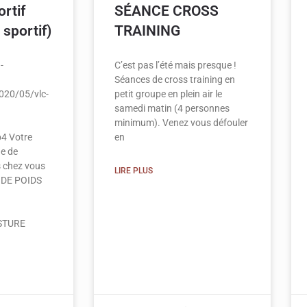
rtif
SÉANCE CROSS
 sportif)
TRAINING
-
C’est pas l’été mais presque !
Séances de cross training en
020/05/vlc-
petit groupe en plein air le
samedi matin (4 personnes
minimum). Venez vous défouler
4 Votre
en
he de
 chez vous
LIRE PLUS
E DE POIDS
STURE