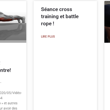
Séance cross
training et battle
rope !
LIRE PLUS
!
ntre!
-
020/05/Vidéo-
p4
p » et autres
ur avoir des