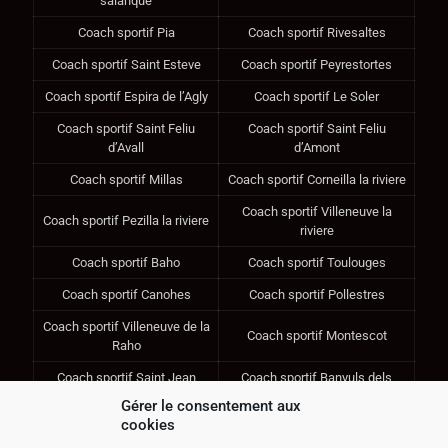
salanque
Coach sportif Pia
Coach sportif Rivesaltes
Coach sportif Saint Esteve
Coach sportif Peyrestortes
Coach sportif Espira de l’Agly
Coach sportif Le Soler
Coach sportif Saint Feliu
Coach sportif Saint Feliu
d’Avall
d’Amont
Coach sportif Millas
Coach sportif Corneilla la riviere
Coach sportif Villeneuve la
Coach sportif Pezilla la riviere
riviere
Coach sportif Baho
Coach sportif Toulouges
Coach sportif Canohes
Coach sportif Pollestres
Coach sportif Villeneuve de la
Coach sportif Montescot
Raho
Coach sportif Saint Jean
Coach sportif Banyuls dels
Lasseilles
Aspres
Gérer le consentement aux
cookies
Coach sportif Ponteilla
Coach sportif Thuir