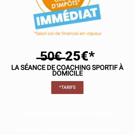
̶5̶0̶€̶ 25€*
LA SÉANCE DE COACHING SPORTIF À
DOMICILE
*TARIFS
PROGRAMME EN AUTONOMIE
Vous préférez travailler seul(e) chez vous ? je vous propose un
programme adapté, avec un à deux entretien(s) mensuel pour le