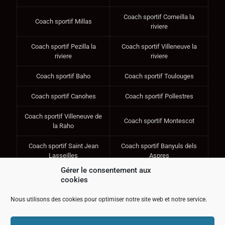
Coach sportif Corneilla la
Coach sportif Millas
riviere
Coach sportif Pezilla la
Coach sportif Villeneuve la
riviere
riviere
Coach sportif Baho
Coach sportif Toulouges
Coach sportif Canohes
Coach sportif Pollestres
Coach sportif Villeneuve de
Coach sportif Montescot
la Raho
Coach sportif Saint Jean
Coach sportif Banyuls dels
Lasseilles
Aspres
Gérer le consentement aux
Coach sportif Ponteilla
Coach sportif Thuir
cookies
Coach sportif Corneilla del
Nous utilisons des cookies pour optimiser notre site web et notre service.
Coach sportif Bages
Vercol