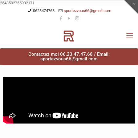
2543502755902171
0623474768
sportezvous66@gmail.com
Contactez moi 06.23.47.47.68 / Email:
sportezvous66@gmail.com