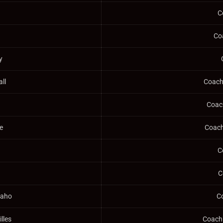
C
Co
y
all
Coach 
Coach
re
Coach 
C
C
Raho
C
lles
Coach 