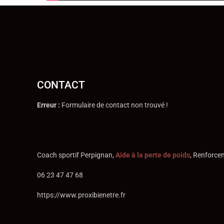
CONTACT
Erreur :
Formulaire de contact non trouvé !
Coach sportif Perpignan,
Aide
à la perte de poids
, Renforce
06 23 47 47 68
https://www.proxibienetre.fr