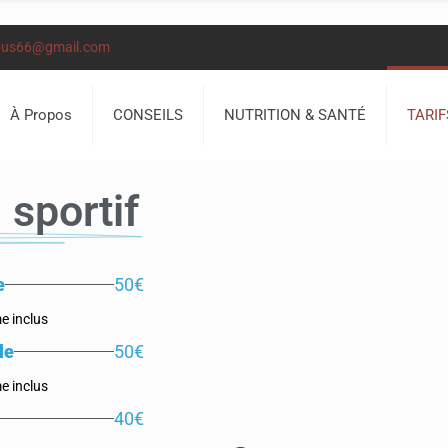
ous66@gmail.com
À Propos
CONSEILS
NUTRITION & SANTÉ
TARIF
 sportif
e
50€
e inclus
le
50€
e inclus
40€