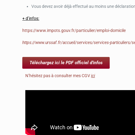
Vous devez avoir déjà effectué au moins une déclaratio
+ d’infos:
https://www.impots.gouv.fr/particulier/emploi-domicile
https://www.urssaf.fr/accueil/services/services-particuliers/
Téléchargez ici le PDF officiel d'infos
N’hésitez pas à consulter mes CGV
ici