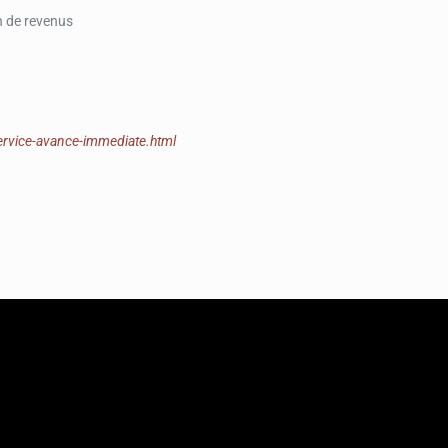
n de revenus
service-avance-immediate.html