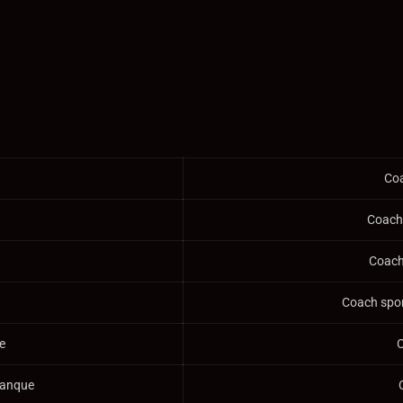
Coa
Coach 
Coach 
Coach spor
e
C
alanque